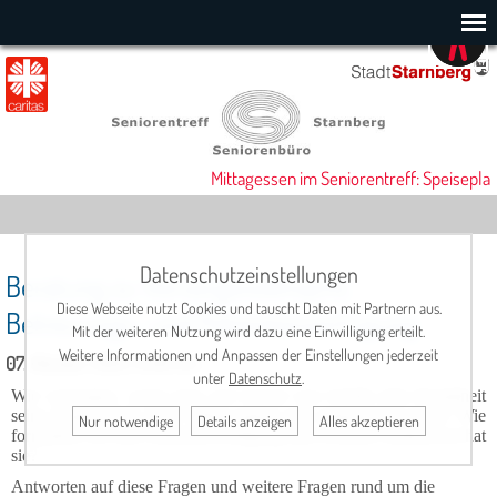
Mittagessen im Seniorentreff: Speisepla
Datenschutzeinstellungen
Beratung zu Vorsorgevollmacht,
Diese Webseite nutzt Cookies und tauscht Daten mit Partnern aus.
Betreuungs- und Patientenverfügung
Mit der weiteren Nutzung wird dazu eine Einwilligung erteilt.
Weitere Informationen und Anpassen der Einstellungen jederzeit
07. Oktober 2025, 14:00 Uhr
unter
Datenschutz
.
Wie vorsorgen, wenn man auf Grund von Unfall oder Krankheit
seine Dinge nicht mehr selbst regeln und organisieren kann? Wie
Nur notwendige
Details anzeigen
Alles akzeptieren
formuliere ich eine Patientenverfügung und welchen Stellenwert hat
sie?
Antworten auf diese Fragen und weitere Fragen rund um die