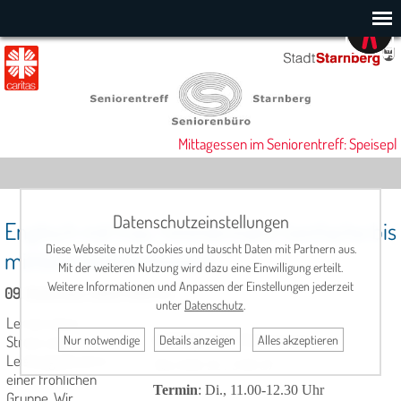
Mittagessen im Seniorentreff: Speisepl
Datenschutzeinstellungen
Englisch mit Frau Timmermann (einfache bis
Diese Webseite nutzt Cookies und tauscht Daten mit Partnern aus.
mittlere Vorkenntnisse)
Mit der weiteren Nutzung wird dazu eine Einwilligung erteilt.
Weitere Informationen und Anpassen der Einstellungen jederzeit
09. Dezember 2025, 11:00 Uhr
unter
Datenschutz
.
Lernen ohne
Nur notwendige
Details anzeigen
Alles akzeptieren
Stress und
Leitung
: Julia Timmermann
Leistungsdruck in
Tel. 0 81 51 / 5 05 37
einer fröhlichen
Termin
: Di., 11.00-12.30 Uhr
Gruppe. Wir