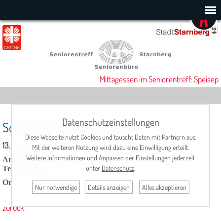
Mittagessen im Seniorentreff: Speisepl
Datenschutzeinstellungen
Schafkopf-Gruppe Hümpfner
Diese Webseite nutzt Cookies und tauscht Daten mit Partnern aus.
13. August 2025, 17:00 Uhr
Mit der weiteren Nutzung wird dazu eine Einwilligung erteilt.
Weitere Informationen und Anpassen der Einstellungen jederzeit
Ansprechpartner:
Hans Hümpfner, Tel: 08151/15392
unter
Datenschutz
.
Termin
: mittwochs, 17.00 Uhr
Ort
: Seniorentreff, Cafeteria
Nur notwendige
Details anzeigen
Alles akzeptieren
zurück