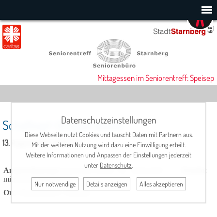
Mittagessen im Seniorentreff: Speisepl
Datenschutzeinstellungen
Schafkopf-Gruppe Weber
Diese Webseite nutzt Cookies und tauscht Daten mit Partnern aus.
13. August 2025, 14:00 Uhr
Mit der weiteren Nutzung wird dazu eine Einwilligung erteilt.
Weitere Informationen und Anpassen der Einstellungen jederzeit
unter
Datenschutz
.
Ansprechpartner:
Termin
:
Karl-Heinz Weber, Tel.: 08151/4187
mittwochs, 14.00 Uhr
Nur notwendige
Details anzeigen
Alles akzeptieren
Ort
: Seniorentreff, Cafeteria