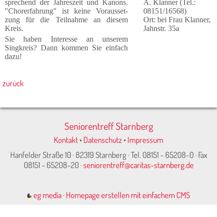
sprech­end der Jah­res­zeit und Kanons.
A. Klanner (Tel.:
"Chorer­fahrung" ist kei­ne Vor­aus­set­
08151/16568)
zung für die Teilnahme an diesem
Ort: bei Frau Klanner,
Kreis.
Jahnstr. 35a
Sie haben Interesse an unserem
Singkreis? Dann kommen Sie einfach
dazu!
zurück
Seniorentreff Starnberg
Kontakt
•
Datenschutz
•
Impressum
Hanfelder Straße 10 · 82319 Starnberg · Tel. 08151 - 65208-0 · Fax
08151 - 65208-20 ·
seniorentreff@caritas-starnberg.de
eg media
·
Homepage erstellen mit einfachem CMS