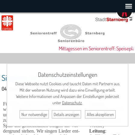
Mittagessen im Seniorentreff: Speisepla
Datenschutzeinstellungen
Singkreis bei Fr. Klanner
Diese Webseite nutzt Cookies und tauscht Daten mit Partnern aus.
04. September 2025, 16:00 Uhr
Mit der weiteren Nutzung wird dazu eine Einwilligung erteilt.
Weitere Informationen und Anpassen der Einstellungen jederzeit
unter
Datenschutz
.
Für diese sangesfreudige Grup­pe haben
Termin
:
wir bewusst den Na­men "Sing­kreis"
donnerstags 16:00
Nur notwendige
Details anzeigen
Alles akzeptieren
und nicht "Chor" ge­wählt, um deutlich
Uhr
zu machen, dass die Freude und der
14-tägig (gerade
Spaß am gemeinsamen Singen im Vor­
Woche)
der­grund stehen. Wir singen Lieder ent­
Leitung
: