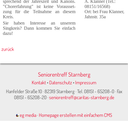
sprech­end der Jah­res­zeit und Kanons.
A. Klanner (Tel.:
"Chorer­fahrung" ist kei­ne Vor­aus­set­
08151/16568)
zung für die Teilnahme an diesem
Ort: bei Frau Klanner,
Kreis.
Jahnstr. 35a
Sie haben Interesse an unserem
Singkreis? Dann kommen Sie einfach
dazu!
zurück
Seniorentreff Starnberg
Kontakt
•
Datenschutz
•
Impressum
Hanfelder Straße 10 · 82319 Starnberg · Tel. 08151 - 65208-0 · Fax
08151 - 65208-20 ·
seniorentreff@caritas-starnberg.de
eg media
·
Homepage erstellen mit einfachem CMS