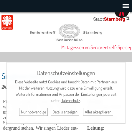
Mittagessen im Seniorentreff: Speisep
Datenschutzeinstellungen
Singkreis bei Fr. Klanner
Diese Webseite nutzt Cookies und tauscht Daten mit Partnern aus.
24. Juli 2025, 16:00 Uhr
Mit der weiteren Nutzung wird dazu eine Einwilligung erteilt.
Weitere Informationen und Anpassen der Einstellungen jederzeit
unter
Datenschutz
.
Für diese sangesfreudige Grup­pe haben
Termin
:
wir bewusst den Na­men "Sing­kreis"
donnerstags 16:00
Nur notwendige
Details anzeigen
Alles akzeptieren
und nicht "Chor" ge­wählt, um deutlich
Uhr
zu machen, dass die Freude und der
14-tägig (gerade
Spaß am gemeinsamen Singen im Vor­
Woche)
der­grund stehen. Wir singen Lieder ent­
Leitung
: