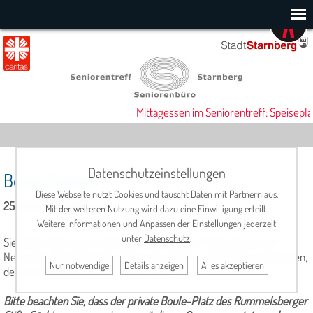
Mittagessen im Seniorentreff: Speisepla
Datenschutzeinstellungen
Boule-Spielen
Diese Webseite nutzt Cookies und tauscht Daten mit Partnern aus.
25. Juli 2025, 14:00 Uhr
Mit der weiteren Nutzung wird dazu eine Einwilligung erteilt.
Weitere Informationen und Anpassen der Einstellungen jederzeit
unter
Datenschutz
.
Sie haben Interesse an dieser französischen "Nationalsportart"?
Neben den Boule-Kugeln sollten Sie nicht zu viel Ehrgeiz mitbringen,
Nur notwendige
Details anzeigen
Alles akzeptieren
denn der Spaß am Spiel steht im Vordergrund.
Bitte beachten Sie, dass der private Boule-Platz des Rummelsberger