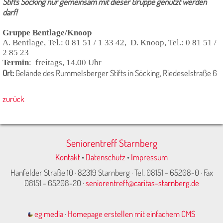
Stifts Söcking nur gemeinsam mit dieser Gruppe genutzt werden
darf!
Gruppe Bentlage/Knoop
A. Bentlage, Tel.: 0 81 51 / 1 33 42,
D. Knoop, Tel.: 0 81 51 /
2 85 23
Termin
: freitags, 14.00 Uhr
Ort:
Gelände des Rummelsberger Stifts in Söcking, Riedeselstraße 6
zurück
Seniorentreff Starnberg
Kontakt
•
Datenschutz
•
Impressum
Hanfelder Straße 10 · 82319 Starnberg · Tel. 08151 - 65208-0 · Fax
08151 - 65208-20 ·
seniorentreff@caritas-starnberg.de
eg media
·
Homepage erstellen mit einfachem CMS