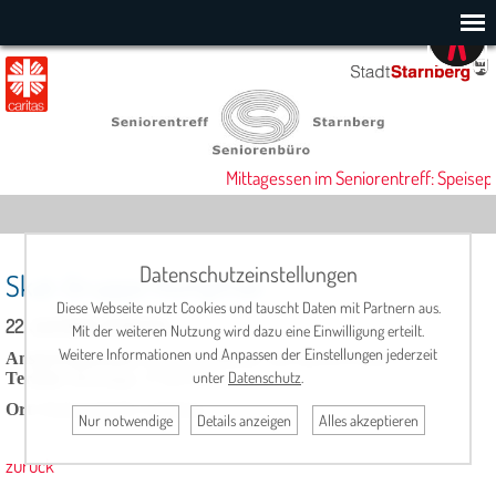
Mittagessen im Seniorentreff: Speisepl
Datenschutzeinstellungen
Skat-Gruppe Hümpfner
Diese Webseite nutzt Cookies und tauscht Daten mit Partnern aus.
22. Juli 2025, 17:00 Uhr
Mit der weiteren Nutzung wird dazu eine Einwilligung erteilt.
Weitere Informationen und Anpassen der Einstellungen jederzeit
Ansprechpartner:
Hans Hümpfner, Tel: 08151/15392
unter
Datenschutz
.
Termin
: dienstags, 17.00 Uhr
Ort
: Seniorentreff, Cafeteria
Nur notwendige
Details anzeigen
Alles akzeptieren
zurück