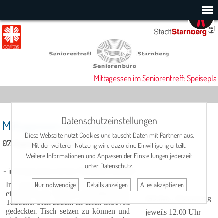
Mittagessen im Seniorentreff: Speisepla
Datenschutzeinstellungen
Mittagessen im Seniorentreff
Diese Webseite nutzt Cookies und tauscht Daten mit Partnern aus.
07. August 2025, 12:00 Uhr
Mit der weiteren Nutzung wird dazu eine Einwilligung erteilt.
Weitere Informationen und Anpassen der Einstellungen jederzeit
unter
Datenschutz
.
- in Kooperation mit der Metzgerei Scholler -
Nur notwendige
Details anzeigen
Alles akzeptieren
In netter Gesellschaft schmeckt es
Termine:
einfach besser. Dies ist eine altbekannte
Montag - Donnerstag
Tatsache. Sich zudem an einen liebevoll
gedeckten Tisch setzen zu können und
jeweils 12.00 Uhr