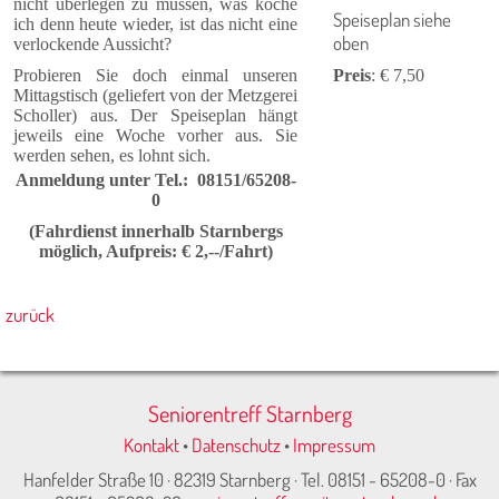
nicht überlegen zu müssen, was koche
Speiseplan siehe
ich denn heute wieder, ist das nicht eine
oben
verlockende Aussicht?
Probieren Sie doch einmal unseren
Preis
: € 7,50
Mittagstisch (geliefert von der Metzgerei
Scholler) aus. Der Speiseplan hängt
jeweils eine Woche vorher aus. Sie
werden sehen, es lohnt sich.
Anmeldung unter Tel.: 08151/65208-
0
(Fahrdienst innerhalb Starn­bergs
möglich, Aufpreis: € 2,--/Fahrt)
zurück
Seniorentreff Starnberg
Kontakt
•
Datenschutz
•
Impressum
Hanfelder Straße 10 · 82319 Starnberg · Tel. 08151 - 65208-0 · Fax