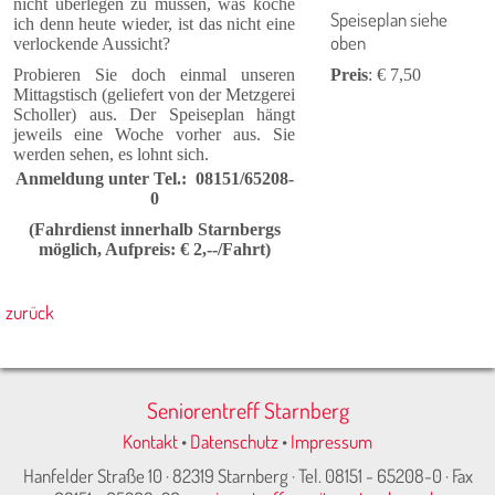
nicht überlegen zu müssen, was koche
Speiseplan siehe
ich denn heute wieder, ist das nicht eine
oben
verlockende Aussicht?
Probieren Sie doch einmal unseren
Preis
: € 7,50
Mittagstisch (geliefert von der Metzgerei
Scholler) aus. Der Speiseplan hängt
jeweils eine Woche vorher aus. Sie
werden sehen, es lohnt sich.
Anmeldung unter Tel.: 08151/65208-
0
(Fahrdienst innerhalb Starn­bergs
möglich, Aufpreis: € 2,--/Fahrt)
zurück
Seniorentreff Starnberg
Kontakt
•
Datenschutz
•
Impressum
Hanfelder Straße 10 · 82319 Starnberg · Tel. 08151 - 65208-0 · Fax