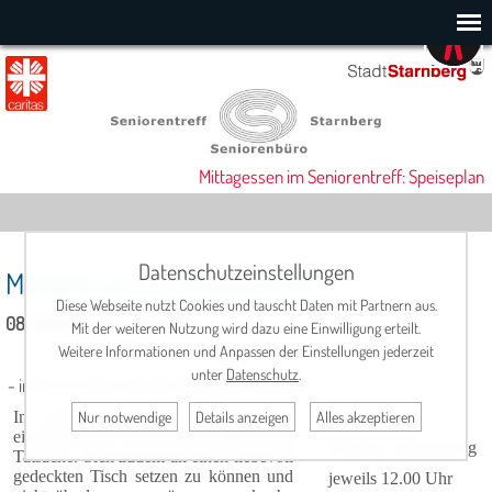
Mittagessen im Seniorentreff: Speiseplan
Datenschutzeinstellungen
Mittagessen im Seniorentreff
Diese Webseite nutzt Cookies und tauscht Daten mit Partnern aus.
08. Oktober 2025, 12:00 Uhr
Mit der weiteren Nutzung wird dazu eine Einwilligung erteilt.
Weitere Informationen und Anpassen der Einstellungen jederzeit
unter
Datenschutz
.
- in Kooperation mit der Metzgerei Scholler -
Nur notwendige
Details anzeigen
Alles akzeptieren
In netter Gesellschaft schmeckt es
Termine:
einfach besser. Dies ist eine altbekannte
Montag - Donnerstag
Tatsache. Sich zudem an einen liebevoll
gedeckten Tisch setzen zu können und
jeweils 12.00 Uhr