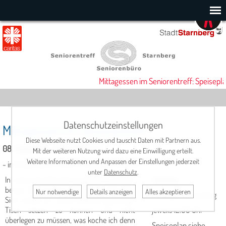
Mittagessen im Seniorentreff: Speisepla
Datenschutzeinstellungen
Mittagessen im Seniorentreff
Diese Webseite nutzt Cookies und tauscht Daten mit Partnern aus.
08. September 2025, 12:00 Uhr
Mit der weiteren Nutzung wird dazu eine Einwilligung erteilt.
Weitere Informationen und Anpassen der Einstellungen jederzeit
- in Kooperation mit der Metzgerei Scholler -
unter
Datenschutz
.
In netter Gesellschaft schmeckt es einfach
Termine:
besser. Dies ist eine altbekannte Tatsache.
Nur notwendige
Details anzeigen
Alles akzeptieren
Montag - Donnerstag
Sich zudem an einen liebevoll gedeckten
Tisch setzen zu können und nicht
jeweils 12.00 Uhr
überlegen zu müssen, was koche ich denn
Speiseplan siehe