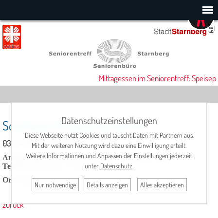
Mittagessen im Seniorentreff: Speisepl
Datenschutzeinstellungen
Schafkopf-Gruppe Hümpfner
Diese Webseite nutzt Cookies und tauscht Daten mit Partnern aus.
03. Juni 2026, 17:00 Uhr
Mit der weiteren Nutzung wird dazu eine Einwilligung erteilt.
Weitere Informationen und Anpassen der Einstellungen jederzeit
Ansprechpartner:
Hans Hümpfner, Tel: 08151/15392
unter
Datenschutz
.
Termin
: mittwochs, 17.00 Uhr
Ort
: Seniorentreff, Cafeteria
Nur notwendige
Details anzeigen
Alles akzeptieren
zurück